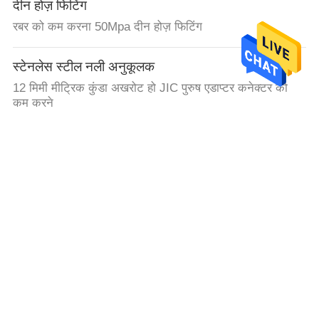
दीन होज़ फिटिंग
रबर को कम करना 50Mpa दीन होज़ फिटिंग
स्टेनलेस स्टील नली अनुकूलक
12 मिमी मीट्रिक कुंडा अखरोट हो JIC पुरुष एडाप्टर कनेक्टर को
कम करने
The page you're looking for could not be found.
ट्रिटिनेंट जिंक बीएसपी ने G5 / 8 "* 14 पाइप ट्यूब फिटिंग्स को
पिरोया
मीट्रिक नली एडेप्टर
1 जे जेआईसी पुरुष 74 कोन यूनियन मेट्रिक नली एडाप्टर्स खुदाई के
लिए
हाइड्रोलिक नली फेरूलस
00110 सीएनसी मशीनिंग नली कनेक्टर फिटिंग महिला