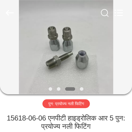
Ningbo
Yade
Fluid
Connector
Co.,Ltd.
All
Rights
Reserved.
घर
उत्पादों
हमारे
बारे
में
पुन: प्रयोज्य नली फिटिंग
कारखाना
भ्रमण
15618-06-06 एनपीटी हाइड्रोलिक आर 5 पुन:
प्रयोज्य नली फिटिंग