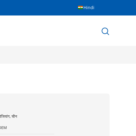
Hindi
ेजियांग, चीन
OEM